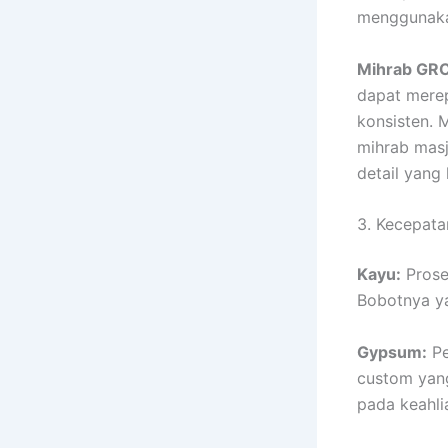
menggunak
Mihrab GRC
dapat merep
konsisten. M
mihrab mas
detail yang 
3. Kecepat
Kayu:
Prose
Bobotnya ya
Gypsum:
Pe
custom yan
pada keahli