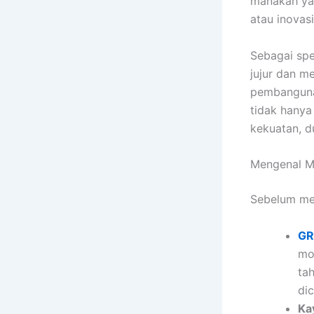
manakah yan
atau inovas
Sebagai spe
jujur dan m
pembanguna
tidak hanya
kekuatan, du
Mengenal Ma
Sebelum mem
GR
mo
tah
dic
Ka