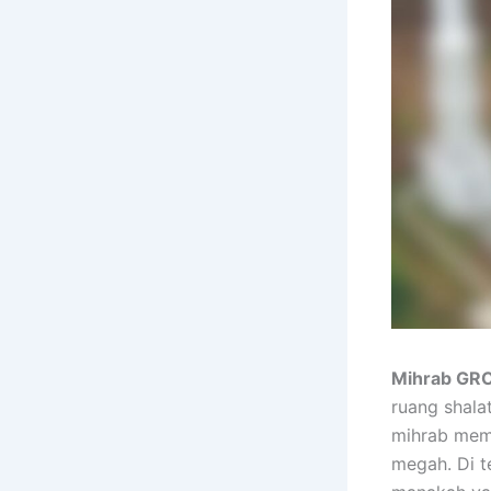
Mihrab GR
ruang shala
mihrab mem
megah. Di t