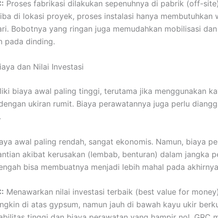
:
Proses fabrikasi dilakukan sepenuhnya di pabrik (off-site
iba di lokasi proyek, proses instalasi hanya membutuhkan
ri. Bobotnya yang ringan juga memudahkan mobilisasi dan
 pada dinding.
Biaya dan Nilai Investasi
iki biaya awal paling tinggi, terutama jika menggunakan k
 dengan ukiran rumit. Biaya perawatannya juga perlu diang
.
aya awal paling rendah, sangat ekonomis. Namun, biaya pe
ntian akibat kerusakan (lembab, benturan) dalam jangka 
ngah bisa membuatnya menjadi lebih mahal pada akhirnya
:
Menawarkan nilai investasi terbaik (best value for money)
gkin di atas gypsum, namun jauh di bawah kayu ukir berku
bilitas tinggi dan biaya perawatan yang hampir nol, GRC 