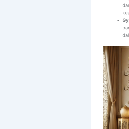
da
kea
Gy
pa
da