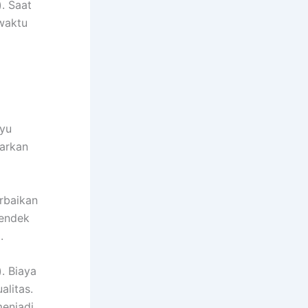
). Saat
 waktu
ayu
garkan
rbaikan
pendek
.
. Biaya
alitas.
menjadi