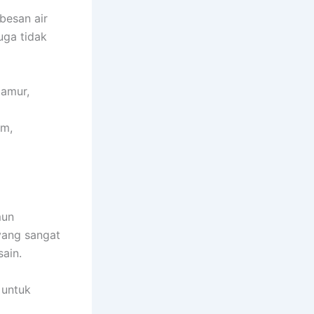
besan air
uga tidak
jamur,
im,
mun
yang sangat
ain.
 untuk