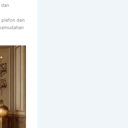
 dan
 plafon dan
n kemudahan