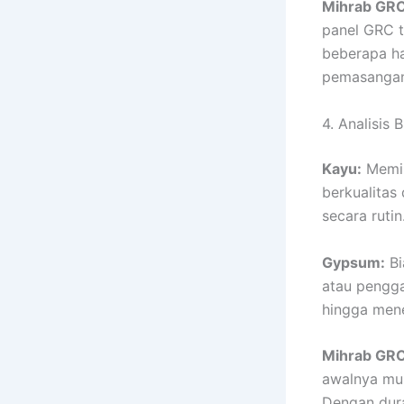
Mihrab GRC
panel GRC t
beberapa ha
pemasangan
4. Analisis 
Kayu:
Memil
berkualitas
secara rutin
Gypsum:
Bi
atau pengga
hingga mene
Mihrab GRC
awalnya mun
Dengan dura