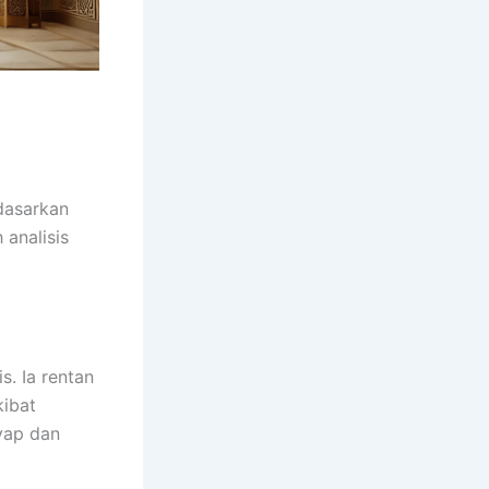
dasarkan
 analisis
s. Ia rentan
ibat
yap dan