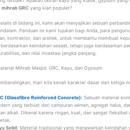
g terbaik? Apakah ukiran kayu yang klasik, gypsum yang
i
mihrab GRC
yang kian populer?
sialis di bidang ini, kami akan menyajikan sebuah perband
endalam. Panduan ini kami tujukan bagi Anda, para penguru
n, kontraktor, dan arsitek, untuk membantu membuat kep
 berdasarkan keindahan sesaat, tetapi juga berdasarkan p
rabilitas, dan nilai investasi jangka panjang.
terial Mihrab Masjid: GRC, Kayu, dan Gypsum
bandingkan, mari kita kenali karakter dasar dari ketiga mat
C (Glassfibre Reinforced Concrete)
:
Sebuah material kom
dern yang terbuat dari campuran semen, agregat halus, da
an alkali. Dikenal karena ringan, kuat, dan sangat fleksibel
etak.
yu Solid:
Material tradisional yang menawarkan keindahan s