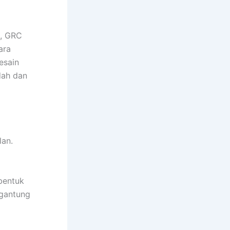
n, GRC
ara
desain
dah dan
lan.
bentuk
rgantung