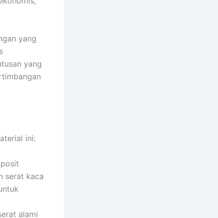
 ekonomis,
ingan yang
s
utusan yang
ertimbangan
erial ini:
posit
n serat kaca
 untuk
erat alami