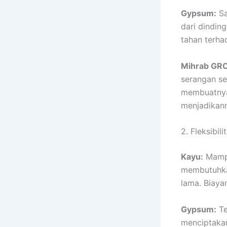
Gypsum:
Sa
dari dindin
tahan terha
Mihrab GRC
serangan se
membuatnya 
menjadikann
2. Fleksibil
Kayu:
Mampu
membutuhkan
lama. Biaya
Gypsum:
Te
menciptakan