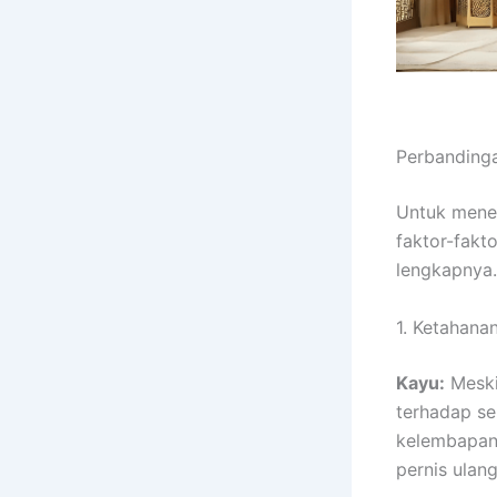
Perbandinga
Untuk menen
faktor-fakto
lengkapnya.
1. Ketahana
Kayu:
Meskip
terhadap s
kelembapan.
pernis ulang