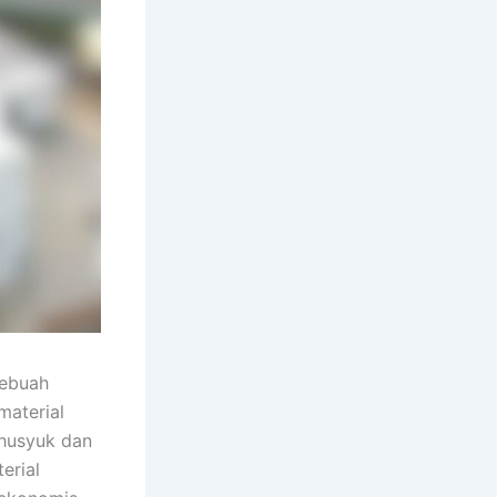
sebuah
material
husyuk dan
erial